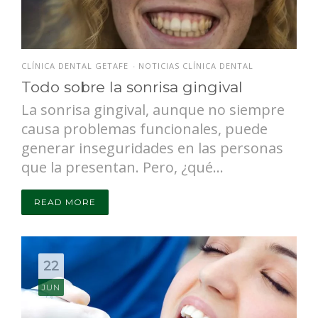
CLÍNICA DENTAL GETAFE
NOTICIAS CLÍNICA DENTAL
•
Todo sobre la sonrisa gingival
La sonrisa gingival, aunque no siempre
causa problemas funcionales, puede
generar inseguridades en las personas
que la presentan. Pero, ¿qué...
READ MORE
22
JUN