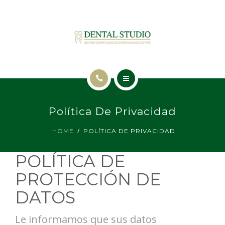
INICIO
Política De Privacidad
TRATAMIENTOS
HOME
POLÍTICA DE PRIVACIDAD
NUESTRA CLÍNICA
POLÍTICA DE
BLOG
PROTECCIÓN DE
CONTACTO
DATOS
Le informamos que sus datos