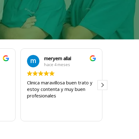
meryem allal
Joa
hace 4 meses
hac
Clinica maravillosa buen trato y
Tanto las i
estoy contenta y muy buen
todo el per
profesionales