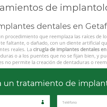
tamientos de implantol
mplantes dentales en Geta
n procedimiento que reemplaza las raíces de lo
te faltante, o dañado, con un diente artificial 
ntes reales. La
cirugía de implantes dentales en
aduras o a los puentes que no se fijan bien, y 
ales no permite la creación de dentaduras o ree
ra un tratamiento de implan