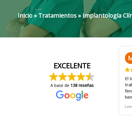
Inicio
»
Tratamientos
»
Implantología Clí
EXCELENTE
El 
tra
A base de
138 reseñas
fen
hem
zon
Lee
los
cir
hoy