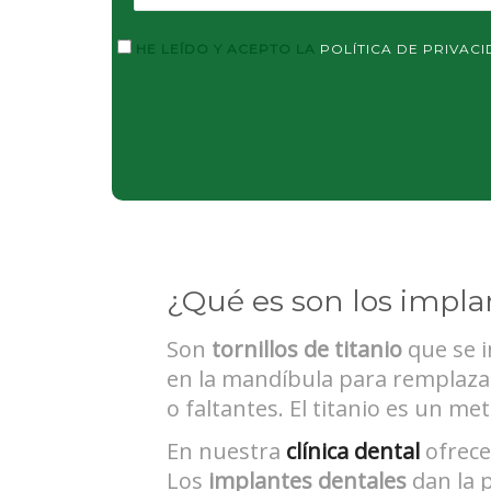
HE LEÍDO Y ACEPTO LA
POLÍTICA DE PRIVAC
¿Qué es son los impla
Son
tornillos de titanio
que se i
en la mandíbula para remplazar 
o faltantes. El titanio es un me
En nuestra
clínica dental
ofrece
Los
implantes dentales
dan la p