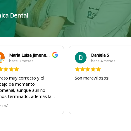
nica Dental
María Luisa Jimenez Ruiz
Daniela S
hace 3 meses
hace 4 meses
trato muy correcto y el
Son maravillosos!
bajo de momento
omenal, aunque aún no
os terminado, además la
a es zbe y si lo comunicas
r más
 solucionan para que puedas
cular sin q te multen, a día de
 muy cobtenta