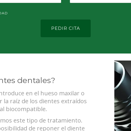
IDAD
ntes dentales?
ntroduce en el hueso maxilar o
la raíz de los dientes extraídos
tal biocompatible.
mos este tipo de tratamiento.
osibilidad de reponer el diente