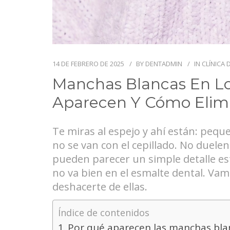
14 DE FEBRERO DE 2025
BY
DENTADMIN
IN
CLÍNICA 
Manchas Blancas En Lo
Aparecen Y Cómo Elimi
Te miras al espejo y ahí están: peq
no se van con el cepillado. No duele
pueden parecer un simple detalle est
no va bien en el esmalte dental. Va
deshacerte de ellas.
Índice de contenidos
Por qué aparecen las manchas blan