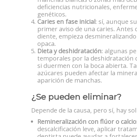
deficiencias nutricionales, enferm
genéticos.
Caries en fase inicial
: sí, aunque s
primer aviso de una caries. Antes 
diente, empieza desmineralizando
opaca.
Dieta y deshidratación
: algunas p
temporales por la deshidratación d
si duermen con la boca abierta. Ta
azúcares pueden afectar la mineral
aparición de manchas.
¿Se pueden eliminar?
Depende de la causa, pero sí, hay so
Remineralización con flúor o calcio
descalcificación leve, aplicar trata
dentista puede ayudar a fortalecer